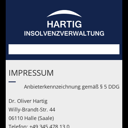
IMPRESSUM
Schwerpunkte
Anbieterkennzeichnung gemäß § 5 DDG
GIS
Dr. Oliver Hartig
Blog
Willy-Brandt-Str. 44
06110 Halle (Saale)
Verkäufe
Telefon: +49 345 478 13 0